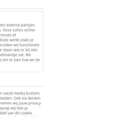
ten externe partijen
. Deze zullen echter
eresses of
site werkt zoals je
bruiken we functionele
e slaan wat er bij een
nkelmandje zat. We
s om te zien hoe we de
en social media buttons
 bieden. Ook via derden
 nemen wij jouw privacy
aarop wij met je
ddel van dit cookie