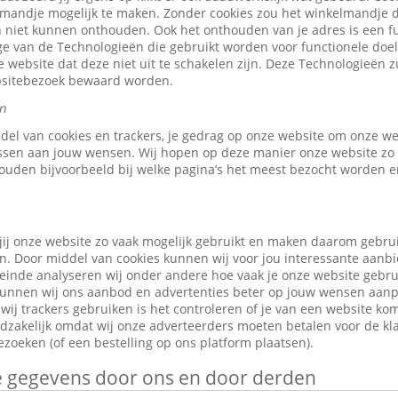
elmandje mogelijk te maken. Zonder cookies zou het winkelmandje 
 niet kunnen onthouden. Ook het onthouden van je adres is een fu
e van de Technologieën die gebruikt worden voor functionele doele
 website dat deze niet uit te schakelen zijn. Deze Technologieën z
ebsitebezoek bewaard worden.
n
ddel van cookies en trackers, je gedrag op onze website om onze w
ssen aan jouw wensen. Wij hopen op deze manier onze website zo 
ouden bijvoorbeeld bij welke pagina’s het meest bezocht worden en
jij onze website zo vaak mogelijk gebruikt en maken daarom gebru
n. Door middel van cookies kunnen wij voor jou interessante aanb
leinde analyseren wij onder andere hoe vaak je onze website gebr
o kunnen wij ons aanbod en advertenties beter op jouw wensen aan
ij trackers gebruiken is het controleren of je van een website ko
odzakelijk omdat wij onze adverteerders moeten betalen voor de kl
zoeken (of een bestelling op ons platform plaatsen).
je gegevens door ons en door derden