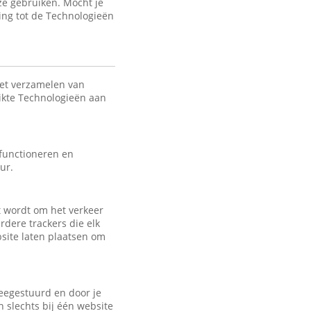
ze gebruiken. Mocht je
ing tot de Technologieën
het verzamelen van
uikte Technologieën aan
 functioneren en
ur.
kt wordt om het verkeer
rdere trackers die elk
bsite laten plaatsen om
eegestuurd en door je
 slechts bij één website