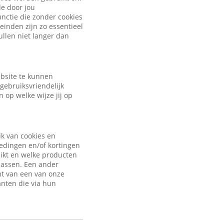
de door jou
nctie die zonder cookies
inden zijn zo essentieel
ullen niet langer dan
ebsite te kunnen
gebruiksvriendelijk
 op welke wijze jij op
ik van cookies en
iedingen en/of kortingen
uikt en welke producten
passen. Een ander
mt van een van onze
anten die via hun