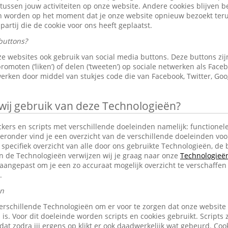
 tussen jouw activiteiten op onze website. Andere cookies blijven 
en worden op het moment dat je onze website opnieuw bezoekt ter
partij die de cookie voor ons heeft geplaatst.
buttons?
e websites ook gebruik van social media buttons. Deze buttons z
omoten (‘liken’) of delen (‘tweeten’) op sociale netwerken als Faceb
erken door middel van stukjes code die van Facebook, Twitter, Goo
j gebruik van deze Technologieën?
ckers en scripts met verschillende doeleinden namelijk: functionele
eronder vind je een overzicht van de verschillende doeleinden voo
specifiek overzicht van alle door ons gebruikte Technologieën, d
an de Technologieën verwijzen wij je graag naar onze
Technologieën 
aangepast om je een zo accuraat mogelijk overzicht te verschaffen
.
en
erschillende Technologieën om er voor te zorgen dat onze website
 is. Voor dit doeleinde worden scripts en cookies gebruikt. Scripts 
n dat zodra jij ergens op klikt er ook daadwerkelijk wat gebeurd. C