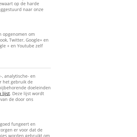
bewaart op de harde
uggestuurd naar onze
ijn opgenomen om
ook, Twitter, Google+ en
gle + en Youtube zelf
-, analytische- en
r het gebruik de
e bijbehorende doeleinden
lijst
. Deze lijst wordt
 van de door ons
 goed fungeert en
zorgen er voor dat de
ookies worden gebruikt om