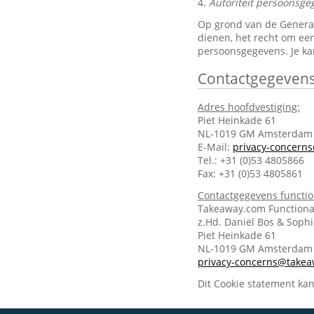
4.
Autoriteit persoonsge
Op grond van de General 
dienen, het recht om een
persoonsgegevens. Je ka
Contactgegeven
Adres hoofdvestiging:
Piet Heinkade 61
NL-1019 GM Amsterdam
E-Mail:
privacy-concern
Tel.: +31 (0)53 4805866
Fax: +31 (0)53 4805861
Contactgegevens functi
Takeaway.com Functiona
z.Hd. Daniël Bos & Soph
Piet Heinkade 61
NL-1019 GM Amsterda
privacy-concerns@take
Dit Cookie statement ka