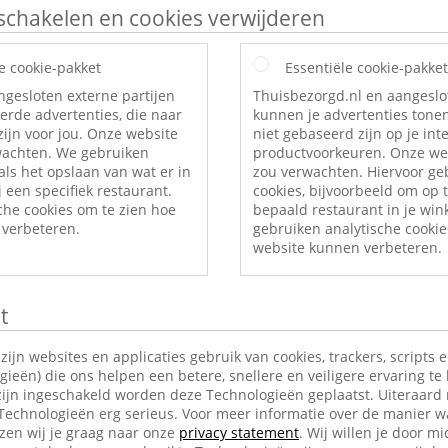
itschakelen en cookies verwijderen
e cookie-pakket
Essentiële cookie-pakket
ngesloten externe partijen
Thuisbezorgd.nl en aangeslo
erde advertenties, die naar
kunnen je advertenties tonen
ijn voor jou. Onze website
niet gebaseerd zijn op je int
rwachten. We gebruiken
productvoorkeuren. Onze web
als het opslaan van wat er in
zou verwachten. Hiervoor ge
 een specifiek restaurant.
cookies, bijvoorbeeld om op t
che cookies om te zien hoe
bepaald restaurant in je wi
verbeteren.
gebruiken analytische cookie
website kunnen verbeteren.
t
jn websites en applicaties gebruik van cookies, trackers, scripts 
ieën) die ons helpen een betere, snellere en veiligere ervaring te
ijn ingeschakeld worden deze Technologieën geplaatst. Uiteraard
 Technologieën erg serieus. Voor meer informatie over de manier w
en wij je graag naar onze
privacy statement
. Wij willen je door mi