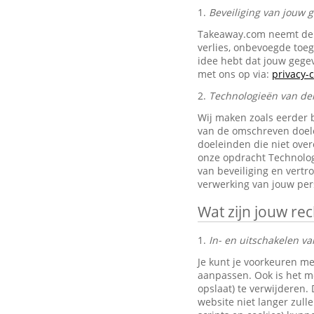
1.
Beveiliging van jouw
Takeaway.com neemt de 
verlies, onbevoegde toe
idee hebt dat jouw gegev
met ons op via:
privacy
2.
Technologieën van de
Wij maken zoals eerder 
van de omschreven doele
doeleinden die niet ove
onze opdracht Technolog
van beveiliging en vertr
verwerking van jouw pe
Wat zijn jouw re
1.
In- en uitschakelen va
Je kunt je voorkeuren me
aanpassen. Ook is het mo
opslaat) te verwijderen.
website niet langer zul