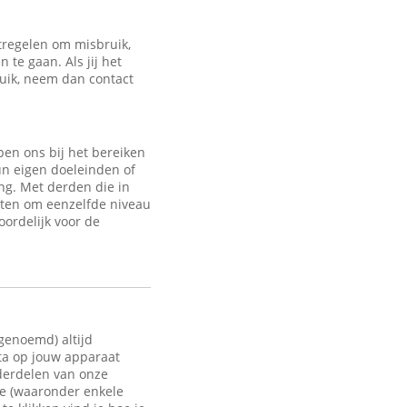
regelen om misbruik,
te gaan. Als jij het
ruik, neem dan contact
en ons bij het bereiken
un eigen doeleinden of
ng. Met derden die in
sten om eenzelfde niveau
oordelijk voor de
 genoemd) altijd
ata op jouw apparaat
nderdelen van onze
te (waaronder enkele