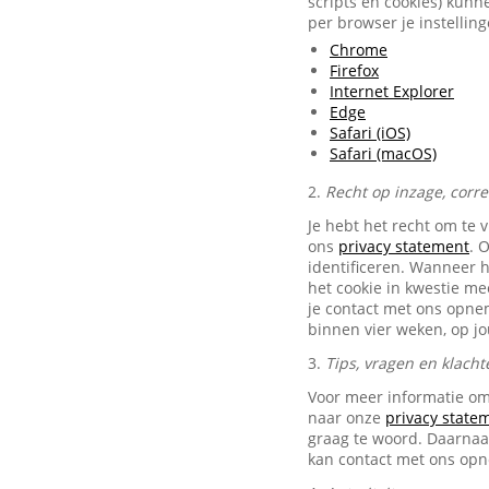
scripts en cookies) kunn
per browser je instellin
Chrome
Firefox
Internet Explorer
Edge
Safari (iOS)
Safari (macOS)
2.
Recht op inzage, corr
Je hebt het recht om te 
ons
privacy statement
. 
identificeren. Wanneer 
het cookie in kwestie me
je contact met ons opn
binnen vier weken, op j
3.
Tips, vragen en klacht
Voor meer informatie om
naar onze
privacy state
graag te woord. Daarnaas
kan contact met ons op