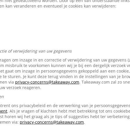
en niet gedeactiveerd worden. Door op een van onderstaande links t
gen kan veranderen en eventueel je cookies kan verwijderen:
ectie of verwijdering van uw gegevens
vragen om inzage in en correctie of verwijdering van uw gegevens (
Om misbruik te voorkomen kunnen wij je bij een dergelijk verzoek 
het gaat om inzage in persoonsgegevens gekoppeld aan een cookie, 
e te sturen. Je kunt deze terug vinden in de instellingen van je br
emen via
privacy-concerns@takeaway.com
. Takeaway.com zal zo snel
ouw verzoek reageren.
en
trent ons privacybeleid en de verwerking van je persoonsgegevens 
ment
. Als je vragen of klachten hebt met betrekking tot ons cookiebe
t horen wij het graag als je tips of suggesties hebt ter verbetering
nemen via:
privacy-concerns@takeaway.com
.