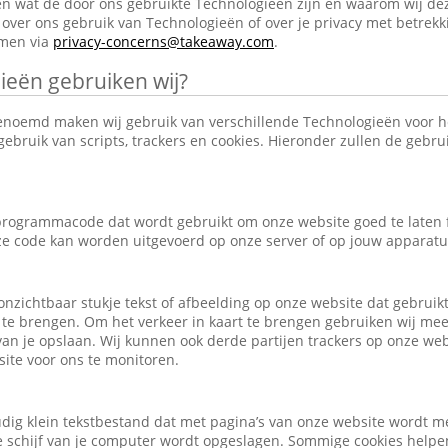
en wat de door ons gebruikte Technologieën zijn en waarom wij de
over ons gebruik van Technologieën of over je privacy met betrekk
emen via
privacy-concerns@takeaway.com
.
ieën gebruiken wij?
enoemd maken wij gebruik van verschillende Technologieën voor 
ebruik van scripts, trackers en cookies. Hieronder zullen de gebr
e programmacode dat wordt gebruikt om onze website goed te laten
eze code kan worden uitgevoerd op onze server of op jouw apparatu
, onzichtbaar stukje tekst of afbeelding op onze website dat gebrui
 te brengen. Om het verkeer in kaart te brengen gebruiken wij mee
an je opslaan. Wij kunnen ook derde partijen trackers op onze we
ite voor ons te monitoren.
udig klein tekstbestand dat met pagina’s van onze website wordt m
schijf van je computer wordt opgeslagen. Sommige cookies helpen