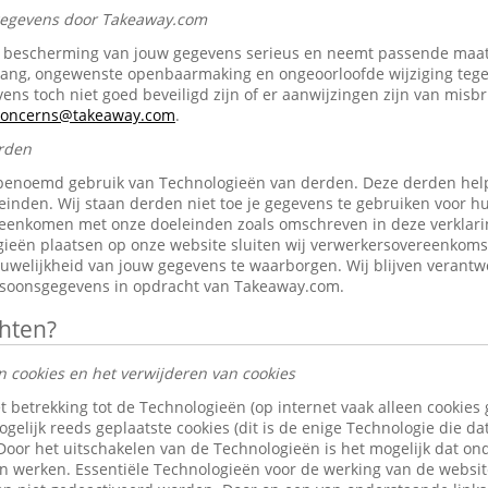
 gegevens door Takeaway.com
bescherming van jouw gegevens serieus en neemt passende maat
gang, ongewenste openbaarmaking en ongeoorloofde wijziging tegen 
ens toch niet goed beveiligd zijn of er aanwijzingen zijn van misb
-concerns@takeaway.com
.
rden
benoemd gebruik van Technologieën van derden. Deze derden help
inden. Wij staan derden niet toe je gegevens te gebruiken voor h
reenkomen met onze doeleinden zoals omschreven in deze verklari
ieën plaatsen op onze website sluiten wij verwerkersovereenkom
ouwelijkheid van jouw gegevens te waarborgen. Wij blijven verantw
rsoonsgegevens in opdracht van Takeaway.com.
chten?
n cookies en het verwijderen van cookies
t betrekking tot de Technologieën (op internet vaak alleen cookies
gelijk reeds geplaatste cookies (dit is de enige Technologie die d
 Door het uitschakelen van de Technologieën is het mogelijk dat o
len werken. Essentiële Technologieën voor de werking van de websi